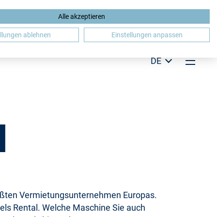
talter keine Gewähr.
Hinweis schließen
Alle akzeptieren
ellungen ablehnen
Einstellungen anpassen
DE
H
größten Vermietungsunternehmen Europas.
els Rental. Welche Maschine Sie auch