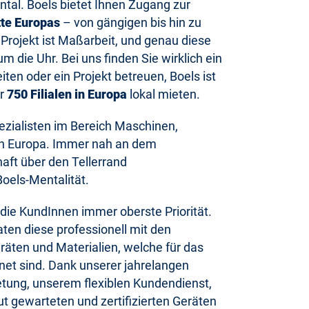
ntal. Boels bietet Ihnen Zugang zur
tte Europas
– von gängigen bis hin zu
Projekt ist Maßarbeit, und genau diese
 die Uhr. Bei uns finden Sie wirklich ein
en oder ein Projekt betreuen, Boels ist
er
750 Filialen in Europa
lokal mieten.
pezialisten im Bereich Maschinen,
n Europa. Immer nah an dem
aft über den Tellerrand
Boels-Mentalität.
ie KundInnen immer oberste Priorität.
en diese professionell mit den
äten und Materialien, welche für das
et sind. Dank unserer jahrelangen
tung, unserem flexiblen Kundendienst,
t gewarteten und zertifizierten Geräten