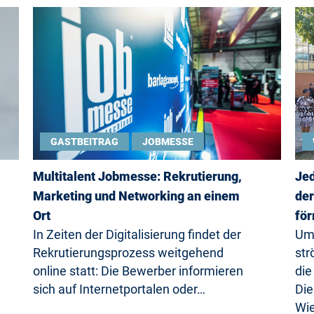
GASTBEITRAG
JOBMESSE
Multitalent Jobmesse: Rekrutierung,
Jed
Marketing und Networking an einem
der
Ort
för
In Zeiten der Digitalisierung findet der
Umg
Rekrutierungsprozess weitgehend
st
online statt: Die Bewerber informieren
die
sich auf Internetportalen oder…
Die
Wi