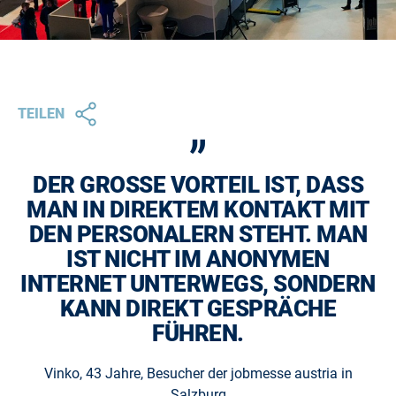
„
TEILEN
DER GROSSE VORTEIL IST, DASS M
AN IN DIREKTEM KONTAKT MIT D
EN PERSONALERN STEHT. MAN I
ST NICHT IM ANONYMEN I
NTERNET UNTERWEGS, SONDERN K
ANN DIREKT GESPRÄCHE F
ÜHREN.
Vinko, 43 Jahre, Besucher der jobmesse austria in
Salzburg