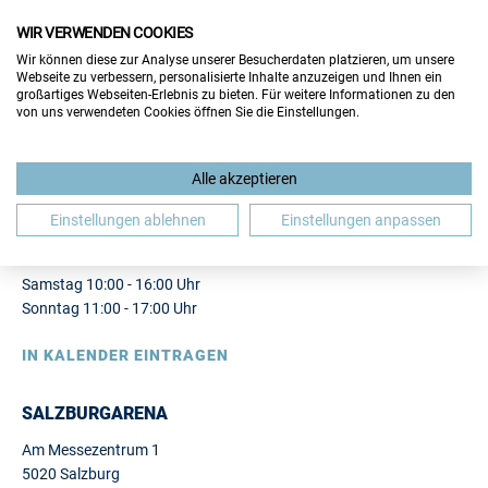
WIR VERWENDEN COOKIES
FÜR BESUCHER
Wir können diese zur Analyse unserer Besucherdaten platzieren, um unsere
FÜR AUSSTELLER
Webseite zu verbessern, personalisierte Inhalte anzuzeigen und Ihnen ein
großartiges Webseiten-Erlebnis zu bieten. Für weitere Informationen zu den
von uns verwendeten Cookies öffnen Sie die Einstellungen.
4. JOBMESSE AUSTRIA IN
Alle akzeptieren
SALZBURG
Einstellungen ablehnen
Einstellungen anpassen
06.
07.03.2027
Samstag 10:00 - 16:00 Uhr
Sonntag 11:00 - 17:00 Uhr
IN KALENDER EINTRAGEN
SALZBURGARENA
Am Messezentrum 1
5020 Salzburg