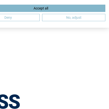
Accept all
EN
Deny
No, adjust
SS