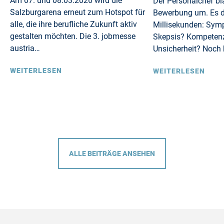
Am 07. und 08.03.2026 wird die
Der Personalchef blä
Salzburgarena erneut zum Hotspot für
Bewerbung um. Es d
alle, die ihre berufliche Zukunft aktiv
Millisekunden: Sym
gestalten möchten. Die 3. jobmesse
Skepsis? Kompeten
austria…
Unsicherheit? Noch 
WEITERLESEN
WEITERLESEN
ALLE BEITRÄGE ANSEHEN